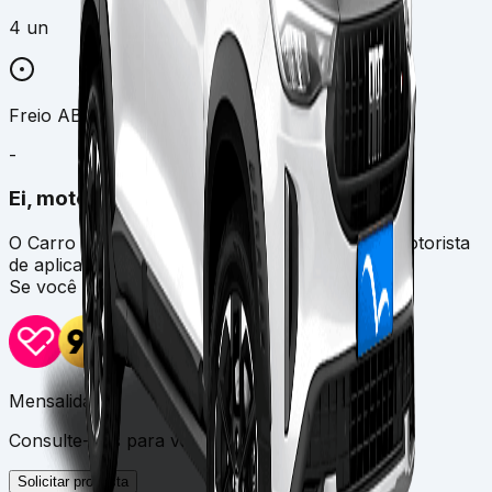
4 un
Freio ABS
-
Ei, motorista de aplicativo!
O Carro por Assinatura não é destinado para motorista
de aplicativo.
Se você é,
confira planos exclusivos pra você!
Mensalidade
Consulte-nos para valores atualizados.
Solicitar proposta