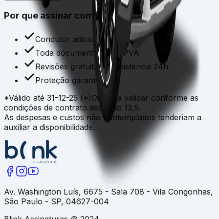
Por que assinar com a Blink?
Condutor adicional grátis
Toda documentação e IPVA
Revisões gratuitas e assistência 24h
Proteção garantida
*Válido até 31-12-25 (*)Oferta a validar conforme as
condições de contrato assinado 13,5.
As despesas e custos não contemplados tenderiam a
auxiliar a disponibilidade.
Av. Washington Luís, 6675 - Sala 708 - Vila Congonhas,
São Paulo - SP, 04627-004
Blink Assinaturas © 2024 -